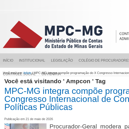
INÍCIO
INSTITUCIONAL
LEGISLAÇÃO
COLÉGIO DE PROCURADORE
Você está em:
Início
/ MPC-MG integra compõe programação do X Congresso Internacional 
CONTROLE SOCIAL
OUVIDORIA
Você está visitando ' Ampcon ' Tag
MPC-MG integra compõe progr
Congresso Internacional de Con
Políticas Públicas
Publicação em 21 de maio de 2026
Procurador-Geral modera pa