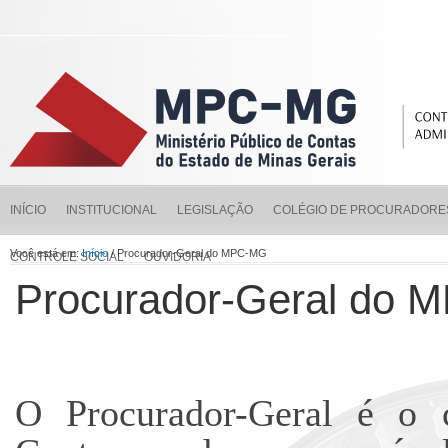
INÍCIO
INSTITUCIONAL
LEGISLAÇÃO
COLÉGIO DE PROCURADORE
Você está em:
Início
/ Procurador-Geral do MPC-MG
CONTROLE SOCIAL
OUVIDORIA
Procurador-Geral do
O Procurador-Geral é o 