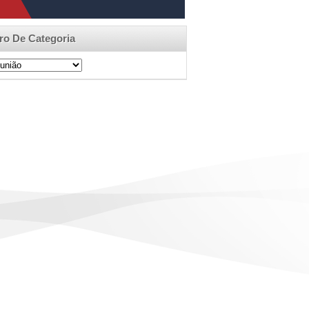
tro De Categoria
ro
egoria