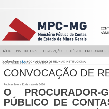
INÍCIO
INSTITUCIONAL
LEGISLAÇÃO
COLÉGIO DE PROCURADORE
Você está em:
Início
/ CONVOCAÇÃO DE REUNIÃO INSTITUCIONAL
CONTROLE SOCIAL
OUVIDORIA
CONVOCAÇÃO DE RE
Publicação em 22 de maio de 2026
O PROCURADOR-G
PÚBLICO DE CONTA