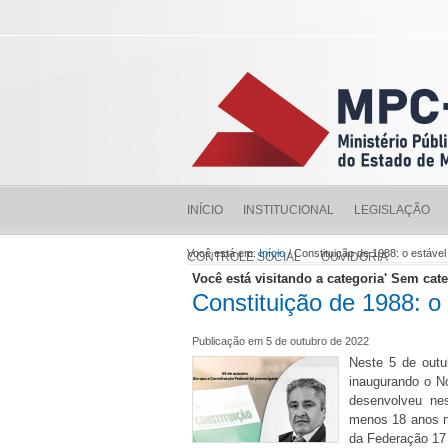
INÍCIO
INSTITUCIONAL
LEGISLAÇÃO
Você está em:
Início
/ Constituição de 1988: o estáve
CONTROLE SOCIAL
OUVIDORIA
Você está visitando a categoria' Sem cate
Constituição de 1988: o
Publicação em 5 de outubro de 2022
Neste 5 de outu
inaugurando o N
desenvolveu ne
menos 18 anos na
da Federação 17