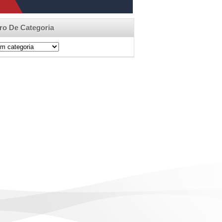
tro De Categoria
ro
egoria