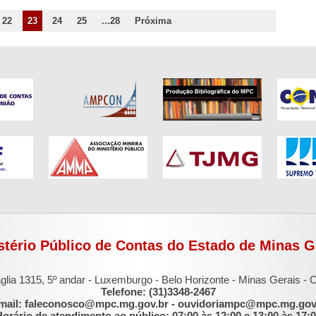
22
23
24
25
...28
Próxima
stério Público de Contas do Estado de Minas G
glia 1315, 5º andar - Luxemburgo - Belo Horizonte - Minas Gerais -
Telefone: (31)3348-2467
mail: faleconosco@mpc.mg.gov.br - ouvidoriampc@mpc.mg.gov
orário de atendimento ao público: 07:00 às 12:00 e 13:00 às 17: