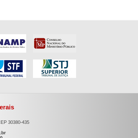
erais
 CEP 30380-435
.br
00