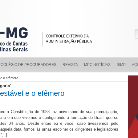
COLÉGIO DE PROCURADORES
REVISTA
MPC NOTÍCIAS
SIMP
AÇ
l e o efêmero
goria'
 estável e o efêmero
bro a Constituição de 1988 faz aniversário de sua promulgação,
orte em que vivemos e configurando a formação do Brasil que se
stes 34 anos. Desde então eu e você, caso tivéssemos pelo
quela data, fomos às urnas escolher os dirigentes e legisladores
 […]