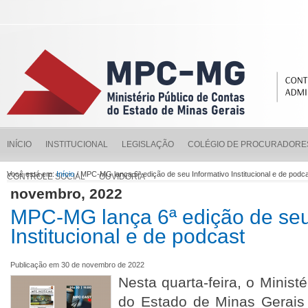
INÍCIO
INSTITUCIONAL
LEGISLAÇÃO
COLÉGIO DE PROCURADORE
Você está em:
Início
/ MPC-MG lança 6ª edição de seu Informativo Institucional e de podc
CONTROLE SOCIAL
OUVIDORIA
novembro, 2022
MPC-MG lança 6ª edição de seu
Institucional e de podcast
Publicação em 30 de novembro de 2022
Nesta quarta-feira, o Minist
do Estado de Minas Gerais 