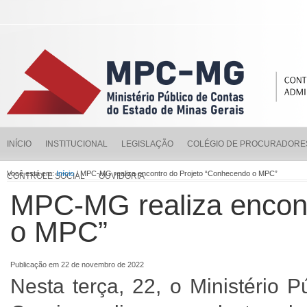
INÍCIO
INSTITUCIONAL
LEGISLAÇÃO
COLÉGIO DE PROCURADORE
Você está em:
Início
/ MPC-MG realiza encontro do Projeto “Conhecendo o MPC”
CONTROLE SOCIAL
OUVIDORIA
MPC-MG realiza encont
o MPC”
Publicação em 22 de novembro de 2022
Nesta terça, 22, o Ministério 