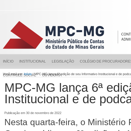
INÍCIO
INSTITUCIONAL
LEGISLAÇÃO
COLÉGIO DE PROCURADORE
Você está em:
Início
/ MPC-MG lança 6ª edição de seu Informativo Institucional e de podc
CONTROLE SOCIAL
OUVIDORIA
MPC-MG lança 6ª ediçã
Institucional e de podc
Publicação em 30 de novembro de 2022
Nesta quarta-feira, o Ministéri