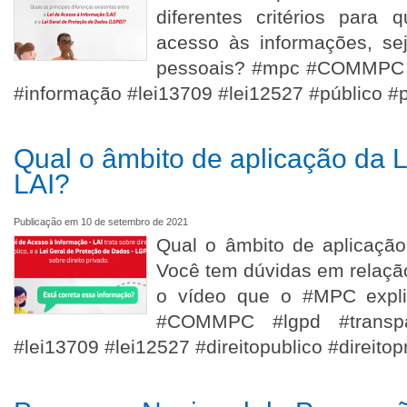
diferentes critérios para
acesso às informações, se
pessoais? #mpc #COMMPC #
#informação #lei13709 #lei12527 #público #
Qual o âmbito de aplicação da
LAI?
Publicação em 10 de setembro de 2021
Qual o âmbito de aplicaçã
Você tem dúvidas em relaçã
o vídeo que o #MPC expli
#COMMPC #lgpd #transpa
#lei13709 #lei12527 #direitopublico #direitop