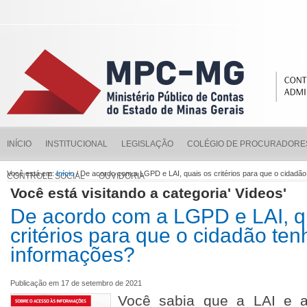
INÍCIO
INSTITUCIONAL
LEGISLAÇÃO
COLÉGIO DE PROCURADORE
Você está em:
Início
/ De acordo com a LGPD e LAI, quais os critérios para que o cidadã
CONTROLE SOCIAL
OUVIDORIA
Você está visitando a categoria' Videos'
De acordo com a LGPD e LAI, q
critérios para que o cidadão te
informações?
Publicação em 17 de setembro de 2021
Você sabia que a LAI e 