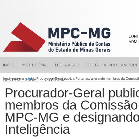
INÍCIO
INSTITUCIONAL
LEGISLAÇÃO
COLÉGIO DE PROCURADORE
Você está em:
Início
/ Procurador-Geral publica Portarias: alterando membros da Comissão
CONTROLE SOCIAL
OUVIDORIA
Procurador-Geral public
membros da Comissão E
MPC-MG e designando t
Inteligência