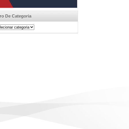
tro De Categoria
ro
egoria