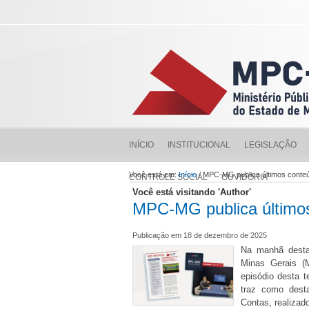
INÍCIO
INSTITUCIONAL
LEGISLAÇÃO
Você está em:
Início
/ MPC-MG publica últimos conteú
CONTROLE SOCIAL
OUVIDORIA
Você está visitando 'Author'
MPC-MG publica últimos
Publicação em 18 de dezembro de 2025
Na manhã desta 
Minas Gerais (
episódio desta 
traz como dest
Contas, realizad