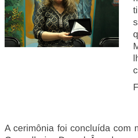
s
M
c
F
A cerimônia foi concluída co