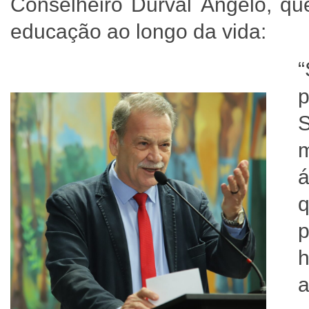
Conselheiro Durval Ângelo, qu
educação ao longo da vida:
p
m
á
q
p
h
a