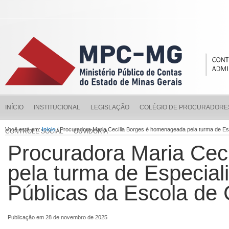
INÍCIO
INSTITUCIONAL
LEGISLAÇÃO
COLÉGIO DE PROCURADORE
Você está em:
Início
/ Procuradora Maria Cecília Borges é homenageada pela turma de E
CONTROLE SOCIAL
OUVIDORIA
Procuradora Maria Cec
pela turma de Especia
Públicas da Escola de
Publicação em 28 de novembro de 2025