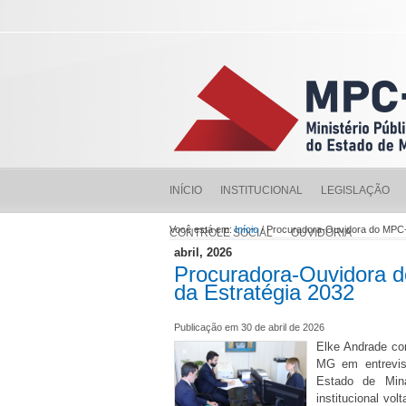
INÍCIO
INSTITUCIONAL
LEGISLAÇÃO
Você está em:
Início
/ Procuradora-Ouvidora do MPC-
CONTROLE SOCIAL
OUVIDORIA
abril, 2026
Procuradora-Ouvidora d
da Estratégia 2032
Publicação em 30 de abril de 2026
Elke Andrade co
MG em entrevis
Estado de Min
institucional vo