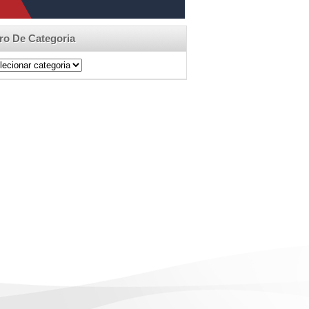
tro De Categoria
ro
egoria