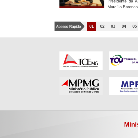
Presidente da A
Marcílio Barenco
01
02
03
04
05
Mini