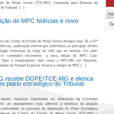
do de Minas Gerais (TCE-MG). Conduzida pela Diretoria de
do Tribunal, […]
Fil
ição do MPC Notícias e novo
Filt
de
Cat
lico de Contas do Estado de Minas Gerais divulgou hoje, 30, a 47ª
tícias, publicação mensal que sistematiza as principais frentes
órgão ministerial ao longo do mês que se encerra. Em abril,
 os conteúdos recorrentes: a nova edição do MPC Cast,
x Data e Iurisprudentia, bem como o MPC-MG em Números,
idades do Parquet Especial. Acesse a íntegra do MPC […]
G recebe DGPE/TCE-MG e elenca
 plano estratégico do Tribunal
pautou requisitos importantes na elaboração da Estratégia
ntir um planejamento mais aderente à dinâmica da atuação
continuidade ao processo de elaboração do Plano Estratégico
Tribunal de Contas do Estado de Minas Gerais (TCE-MG) –