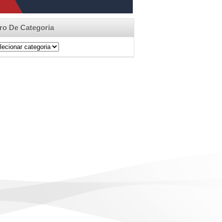
tro De Categoria
ro
egoria