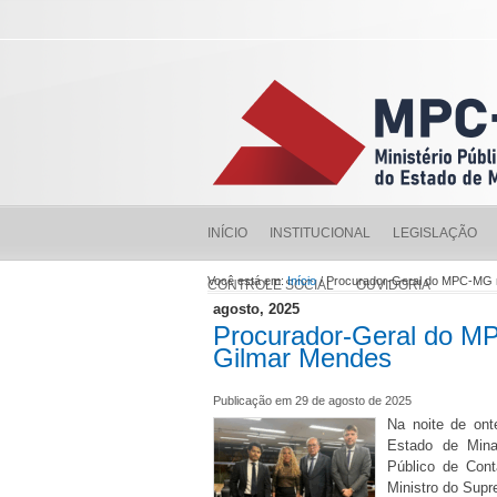
INÍCIO
INSTITUCIONAL
LEGISLAÇÃO
Você está em:
Início
/ Procurador-Geral do MPC-MG 
CONTROLE SOCIAL
OUVIDORIA
agosto, 2025
Procurador-Geral do M
Gilmar Mendes
Publicação em 29 de agosto de 2025
Na noite de ont
Estado de Mina
Público de Cont
Ministro do Sup