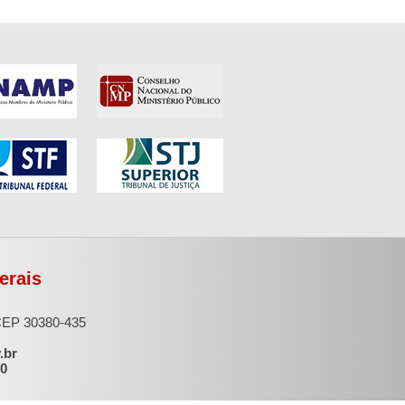
erais
 CEP 30380-435
.br
00