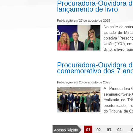
Procuradora-Ouvidora d
lançamento de livro
Publicação em 27 de agosto de 2025
Na noite de onte
Estado de Mina
coletiva “Prescr
União (TCU), em 
Brito, o livro reú
Procuradora-Ouvidora d
comemorativo dos 7 an
Publicação em 26 de agosto de 2025
A Procuradora-
seminário “Sete 
realizado no Tr
oportunidade, m
do Tribunal de 
01
02
03
04
...