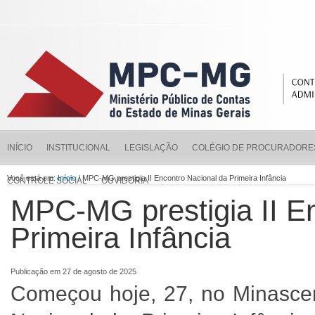
INÍCIO
INSTITUCIONAL
LEGISLAÇÃO
COLÉGIO DE PROCURADORE
Você está em:
Início
/ MPC-MG prestigia II Encontro Nacional da Primeira Infância
CONTROLE SOCIAL
OUVIDORIA
MPC-MG prestigia II E
Primeira Infância
Publicação em 27 de agosto de 2025
Começou hoje, 27, no Minascent