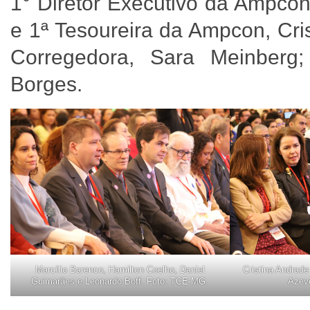
1° Diretor Executivo da Ampcon
e 1ª Tesoureira da Ampcon, Cri
Corregedora, Sara Meinberg;
Borges.
Marcílio Barenco, Hamilton Coelho, Daniel
Cristina Andrad
Guimarães e Leonardo Boff. Foto: TCE-MG.
Azev