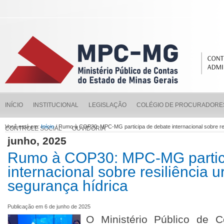
INÍCIO
INSTITUCIONAL
LEGISLAÇÃO
COLÉGIO DE PROCURADORE
Você está em:
Início
/ Rumo à COP30: MPC-MG participa de debate internacional sobre re
CONTROLE SOCIAL
OUVIDORIA
junho, 2025
Rumo à COP30: MPC-MG partic
internacional sobre resiliência 
segurança hídrica
Publicação em 6 de junho de 2025
O Ministério Público de 