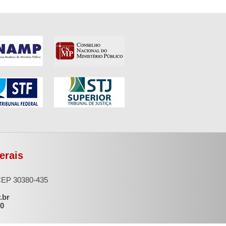
erais
 CEP 30380-435
.br
00