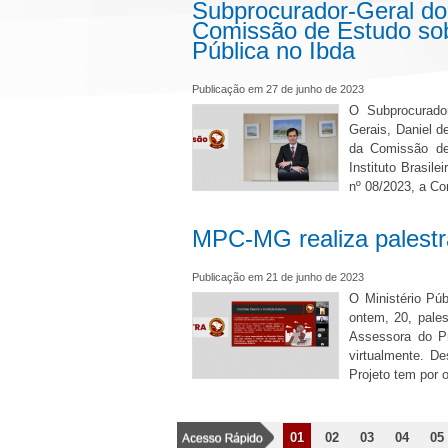
Subprocurador-Geral d
Comissão de Estudo sob
Pública no Ibda
Publicação em 27 de junho de 2023
O Subprocurado
Gerais, Daniel d
da Comissão de 
Instituto Brasile
nº 08/2023, a C
MPC-MG realiza palestr
Publicação em 21 de junho de 2023
O Ministério Pú
ontem, 20, pale
Assessora do Pr
virtualmente. D
Projeto tem por o
01
02
03
04
05