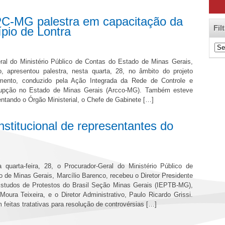
PC-MG palestra em capacitação da
Fil
pio de Lontra
Filt
de
ral do Ministério Público de Contas do Estado de Minas Gerais,
Cat
o, apresentou palestra, nesta quarta, 28, no âmbito do projeto
ento, conduzido pela Ação Integrada da Rede de Controle e
upção no Estado de Minas Gerais (Arcco-MG). Também esteve
entando o Órgão Ministerial, o Chefe de Gabinete […]
stitucional de representantes do
quarta-feira, 28, o Procurador-Geral do Ministério Público de
 de Minas Gerais, Marcílio Barenco, recebeu o Diretor Presidente
 Estudos de Protestos do Brasil Seção Minas Gerais (IEPTB-MG),
Moura Teixeira, e o Diretor Administrativo, Paulo Ricardo Grissi.
 feitas tratativas para resolução de controvérsias […]