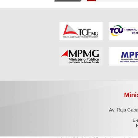
Mini
Av. Raja Gaba
E-
H