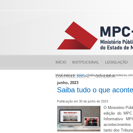
INÍCIO
INSTITUCIONAL
LEGISLAÇÃO
Você está em:
Início
/ Saiba tudo o que aconteceu 
CONTROLE SOCIAL
OUVIDORIA
junho, 2023
Saiba tudo o que acon
Publicação em 30 de junho de 2023
O Ministério Púb
edição do MPC N
Informativo MP
acontecimentos 
tanto dos Tribun