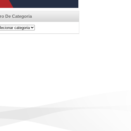
tro De Categoria
ro
egoria