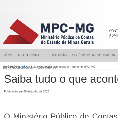
INÍCIO
INSTITUCIONAL
LEGISLAÇÃO
COLÉGIO DE PROCURADORE
Você está em:
Início
/ Saiba tudo o que aconteceu em junho no MPC-MG
CONTROLE SOCIAL
OUVIDORIA
Saiba tudo o que aco
Publicação em 30 de junho de 2023
O Ministério Público de Conta