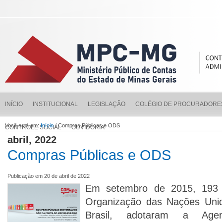
INÍCIO
INSTITUCIONAL
LEGISLAÇÃO
COLÉGIO DE PROCURADORE
Você está em:
Início
/ Compras Públicas e ODS
CONTROLE SOCIAL
OUVIDORIA
abril, 2022
Compras Públicas e ODS
Publicação em 20 de abril de 2022
Em setembro de 2015, 193
Organização das Nações Unid
Brasil, adotaram a Ag