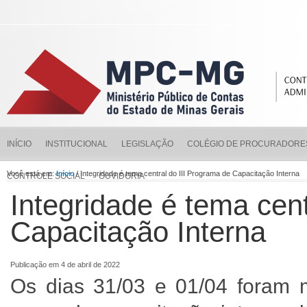
INÍCIO
INSTITUCIONAL
LEGISLAÇÃO
COLÉGIO DE PROCURADORE
Você está em:
Início
/ Integridade é tema central do III Programa de Capacitação Interna
CONTROLE SOCIAL
OUVIDORIA
Integridade é tema cent
Capacitação Interna
Publicação em 4 de abril de 2022
Os dias 31/03 e 01/04 foram m