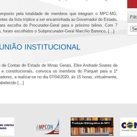
composto pela totalidade de membros que integram o MPC-MG,
Fil
antes da lista tríplice a ser encaminhada ao Governador do Estado,
ra escolha do Procurador-Geral para o próximo biênio. Com 7
Filt
a, foram escolhidos o Subprocurador-Geral Marcílio Barenco, […]
de
Cat
NIÃO INSTITUCIONAL
co de Contas do Estado de Minas Gerais, Elke Andrade Soares de
s e constitucionais, convoca os membros do Parquet para a 1ª
dores, a realizar-se no dia 07/04/2020, às 15 horas, virtualmente,
abelecido […]