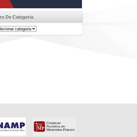
tro De Categoria
ro
egoria