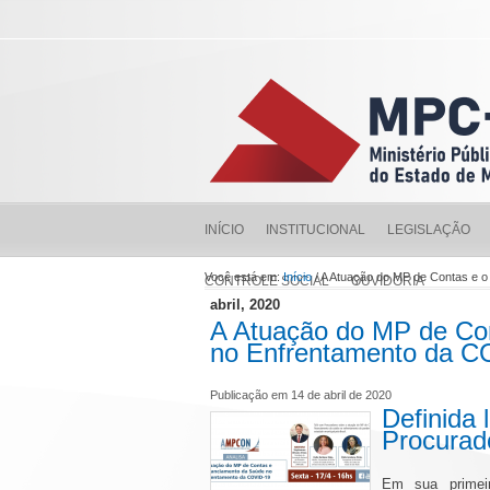
INÍCIO
INSTITUCIONAL
LEGISLAÇÃO
Você está em:
Início
/ A Atuação do MP de Contas e 
CONTROLE SOCIAL
OUVIDORIA
abril, 2020
A Atuação do MP de Co
no Enfrentamento da C
Publicação em 14 de abril de 2020
Definida 
Procurado
Em sua primeir