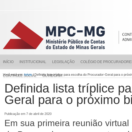
INÍCIO
INSTITUCIONAL
LEGISLAÇÃO
COLÉGIO DE PROCURADORE
Você está em:
Início
/ Definida lista tríplice para escolha do Procurador-Geral para o próxi
CONTROLE SOCIAL
OUVIDORIA
Definida lista tríplice 
Geral para o próximo b
Publicação em 7 de abril de 2020
Em sua primeira reunião virtual