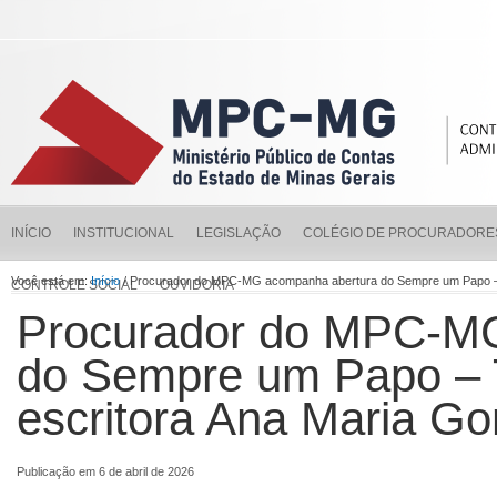
INÍCIO
INSTITUCIONAL
LEGISLAÇÃO
COLÉGIO DE PROCURADORE
Você está em:
Início
/ Procurador do MPC-MG acompanha abertura do Sempre um Papo – 
CONTROLE SOCIAL
OUVIDORIA
Procurador do MPC-M
do Sempre um Papo – 
escritora Ana Maria G
Publicação em 6 de abril de 2026