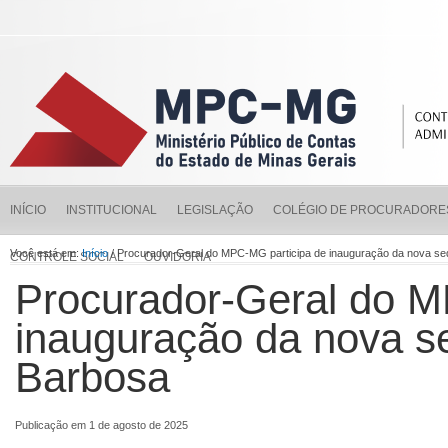
INÍCIO
INSTITUCIONAL
LEGISLAÇÃO
COLÉGIO DE PROCURADORE
Você está em:
Início
/ Procurador-Geral do MPC-MG participa de inauguração da nova sed
CONTROLE SOCIAL
OUVIDORIA
Procurador-Geral do M
inauguração da nova se
Barbosa
Publicação em 1 de agosto de 2025