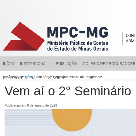
INÍCIO
INSTITUCIONAL
LEGISLAÇÃO
COLÉGIO DE PROCURADORE
Você está em:
Início
/ Vem aí o 2° Seminário Mineiro de Integridade!
CONTROLE SOCIAL
OUVIDORIA
Vem aí o 2° Seminário 
Publicação em 9 de agosto de 2023