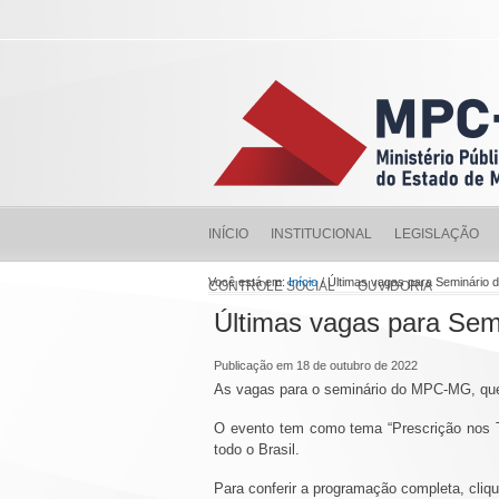
INÍCIO
INSTITUCIONAL
LEGISLAÇÃO
Você está em:
Início
/ Últimas vagas para Seminári
CONTROLE SOCIAL
OUVIDORIA
Últimas vagas para Se
Publicação em 18 de outubro de 2022
As vagas para o seminário do MPC-MG, que 
O evento tem como tema “Prescrição nos T
todo o Brasil.
Para conferir a programação completa, cliq