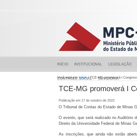
INÍCIO
INSTITUCIONAL
LEGISLAÇÃO
Você está em:
Início
/ TCE-MG promoverá I Congresso 
CONTROLE SOCIAL
OUVIDORIA
TCE-MG promoverá I Con
Publicação em 17 de outubro de 2022
O Tribunal de Contas do Estado de Minas Ge
O evento, que será realizado no Auditóri
Direito da Universidade Federal de Minas Ge
As inscrições, que ainda não estão aber