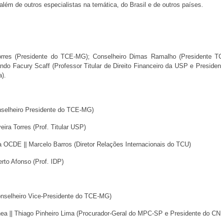
 além de outros especialistas na temática, do Brasil e de outros países.
res (Presidente do TCE-MG); Conselheiro Dimas Ramalho (Presidente TCE
ando Facury Scaff (Professor Titular de Direito Financeiro da USP e Presiden
a).
elheiro Presidente do TCE-MG)
veira Torres (Prof. Titular USP)
a OCDE || Marcelo Barros (Diretor Relações Internacionais do TCU)
erto Afonso (Prof. IDP)
nselheiro Vice-Presidente do TCE-MG)
nea || Thiago Pinheiro Lima (Procurador-Geral do MPC-SP e Presidente do