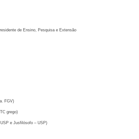
Presidente de Ensino, Pesquisa e Extensão
ofa. FGV)
a TC grego)
a USP e Jusfilósofo – USP)