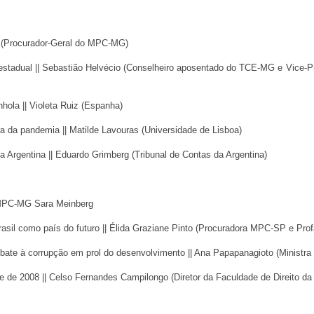
(Procurador-Geral do MPC-MG)
 estadual || Sebastião Helvécio (Conselheiro aposentado do TCE-MG e Vice-
anhola || Violeta Ruiz (Espanha)
ra da pandemia || Matilde Lavouras (Universidade de Lisboa)
na Argentina || Eduardo Grimberg (Tribunal de Contas da Argentina)
MPC-MG Sara Meinberg
rasil como país do futuro || Élida Graziane Pinto (Procuradora MPC-SP e Pr
mbate à corrupção em prol do desenvolvimento || Ana Papapanagioto (Ministr
e de 2008 || Celso Fernandes Campilongo (Diretor da Faculdade de Direito d