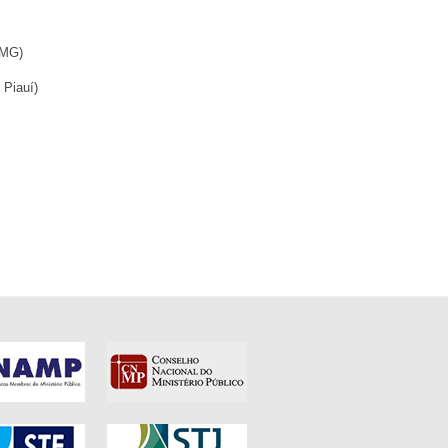
E-MG)
a Piauí)