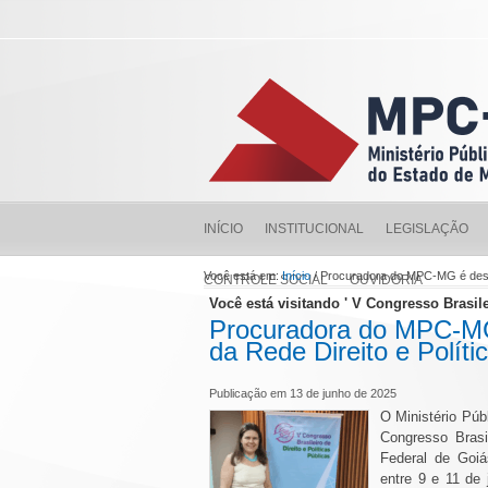
INÍCIO
INSTITUCIONAL
LEGISLAÇÃO
Você está em:
Início
/ Procuradora do MPC-MG é desta
CONTROLE SOCIAL
OUVIDORIA
Você está visitando ' V Congresso Brasilei
Procuradora do MPC-MG 
da Rede Direito e Políti
Publicação em 13 de junho de 2025
O Ministério Pú
Congresso Brasil
Federal de Goiá
entre 9 e 11 de 