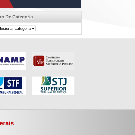
tro De Categoria
ro
egoria
erais