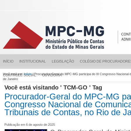
INÍCIO
INSTITUCIONAL
LEGISLAÇÃO
COLÉGIO DE PROCURADORE
Você está em:
Início
/ Procurador-Geral do MPC-MG participa do III Congresso Nacional 
CONTROLE SOCIAL
OUVIDORIA
de Janeiro
Você está visitando ' TCM-GO ' Tag
Procurador-Geral do MPC-MG part
Congresso Nacional de Comunic
Tribunais de Contas, no Rio de J
Publicação em 6 de agosto de 2025