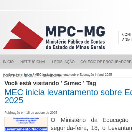
INÍCIO
INSTITUCIONAL
LEGISLAÇÃO
COLÉGIO DE PROCURADORE
Você está em:
Início
/ MEC inicia levantamento sobre Educação Infantil 2025
CONTROLE SOCIAL
OUVIDORIA
Você está visitando ' Simec ' Tag
MEC inicia levantamento sobre Ed
2025
Publicação em 18 de agosto de 2025
O Ministério da Educação
segunda-feira, 18, o Levanta