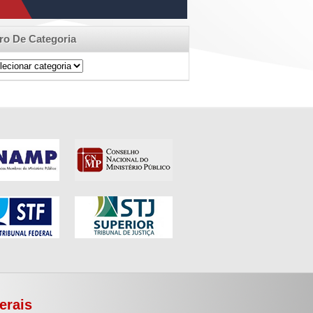
tro De Categoria
ro
egoria
erais