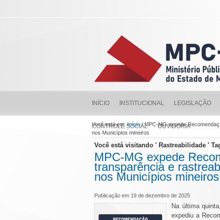
INÍCIO
INSTITUCIONAL
LEGISLAÇÃO
Você está em:
Início
/ MPC-MG expede Recomendação 
CONTROLE SOCIAL
OUVIDORIA
nos Municípios mineiros
Você está visitando ' Rastreabilidade ' Ta
MPC-MG expede Recome
transparência e rastrea
nos Municípios mineiros
Publicação em 19 de dezembro de 2025
Na última quint
expediu a Recom