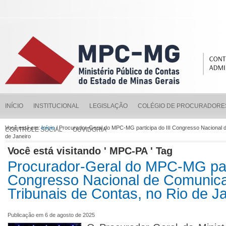
INÍCIO
INSTITUCIONAL
LEGISLAÇÃO
COLÉGIO DE PROCURADORE
Você está em:
Início
/ Procurador-Geral do MPC-MG participa do III Congresso Nacional 
CONTROLE SOCIAL
OUVIDORIA
de Janeiro
Você está visitando ' MPC-PA ' Tag
Procurador-Geral do MPC-MG part
Congresso Nacional de Comunic
Tribunais de Contas, no Rio de J
Publicação em 6 de agosto de 2025