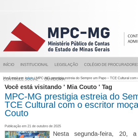
INÍCIO
INSTITUCIONAL
LEGISLAÇÃO
COLÉGIO DE PROCURADORE
Você está em:
Início
/ MPC-MG prestigia estreia do Sempre um Papo – TCE Cultural com 
CONTROLE SOCIAL
OUVIDORIA
Você está visitando ' Mia Couto ' Tag
MPC-MG prestigia estreia do Se
TCE Cultural com o escritor moç
Couto
Publicação em 21 de outubro de 2025
Nesta segunda-feira, 20, a