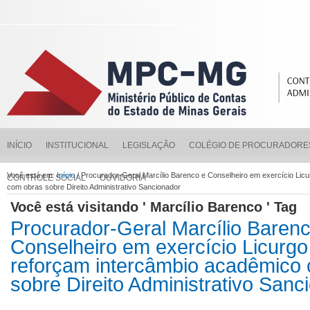
INÍCIO
INSTITUCIONAL
LEGISLAÇÃO
COLÉGIO DE PROCURADORE
Você está em:
Início
/ Procurador-Geral Marcílio Barenco e Conselheiro em exercício Li
CONTROLE SOCIAL
OUVIDORIA
com obras sobre Direito Administrativo Sancionador
Você está visitando ' Marcílio Barenco ' Tag
Procurador-Geral Marcílio Baren
Conselheiro em exercício Licurg
reforçam intercâmbio acadêmico
sobre Direito Administrativo Sanc