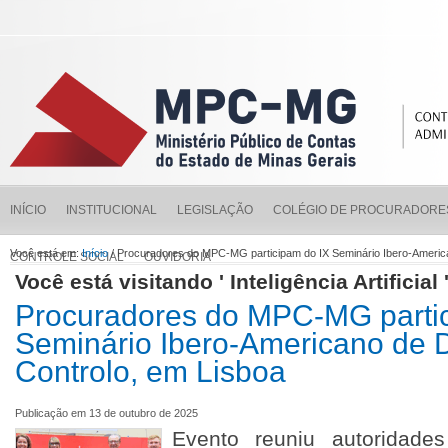
INÍCIO
INSTITUCIONAL
LEGISLAÇÃO
COLÉGIO DE PROCURADORE
Você está em:
Início
/ Procuradores do MPC-MG participam do IX Seminário Ibero-America
CONTROLE SOCIAL
OUVIDORIA
Você está visitando ' Inteligência Artificial 
Procuradores do MPC-MG parti
Seminário Ibero-Americano de D
Controlo, em Lisboa
Publicação em 13 de outubro de 2025
Evento reuniu autoridades