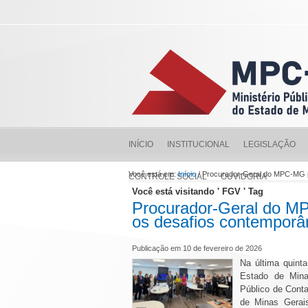
INÍCIO
INSTITUCIONAL
LEGISLAÇÃO
Você está em:
Início
/ Procurador-Geral do MPC-MG p
CONTROLE SOCIAL
OUVIDORIA
Você está visitando ' FGV ' Tag
Procurador-Geral do MP
os desafios contemporâ
Publicação em 10 de fevereiro de 2026
Na última quinta
Estado de Mina
Público de Conta
de Minas Gerais