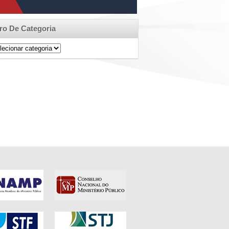
tro De Categoria
ro
egoria