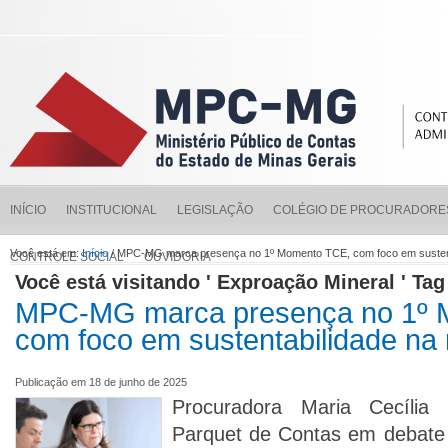
INÍCIO
INSTITUCIONAL
LEGISLAÇÃO
COLÉGIO DE PROCURADORE
Você está em:
Início
/ MPC-MG marca presença no 1º Momento TCE, com foco em susten
CONTROLE SOCIAL
OUVIDORIA
Você está visitando ' Exproação Mineral ' Tag
MPC-MG marca presença no 1º 
com foco em sustentabilidade n
Publicação em 18 de junho de 2025
Procuradora Maria Cecília
Parquet de Contas em debate 