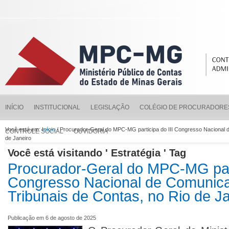
INÍCIO
INSTITUCIONAL
LEGISLAÇÃO
COLÉGIO DE PROCURADORE
Você está em:
Início
/ Procurador-Geral do MPC-MG participa do III Congresso Nacional 
CONTROLE SOCIAL
OUVIDORIA
de Janeiro
Você está visitando ' Estratégia ' Tag
Procurador-Geral do MPC-MG part
Congresso Nacional de Comunic
Tribunais de Contas, no Rio de J
Publicação em 6 de agosto de 2025