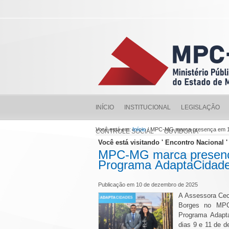
INÍCIO
INSTITUCIONAL
LEGISLAÇÃO
Você está em:
Início
/ MPC-MG marca presença em 1º
CONTROLE SOCIAL
OUVIDORIA
Você está visitando ' Encontro Nacional '
MPC-MG marca presença
Programa AdaptaCidad
Publicação em 10 de dezembro de 2025
A Assessora Cecí
Borges no MPC-
Programa Adapta
dias 9 e 11 de 