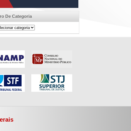
tro De Categoria
ro
egoria
erais