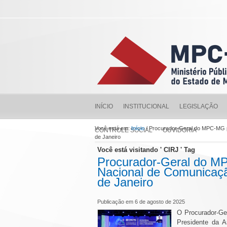
INÍCIO
INSTITUCIONAL
LEGISLAÇÃO
Você está em:
Início
/ Procurador-Geral do MPC-MG p
CONTROLE SOCIAL
OUVIDORIA
de Janeiro
Você está visitando ' CIRJ ' Tag
Procurador-Geral do MP
Nacional de Comunicaçã
de Janeiro
Publicação em 6 de agosto de 2025
O Procurador-Ge
Presidente da A