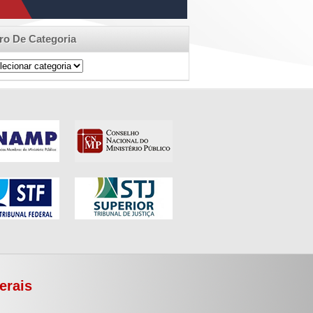
tro De Categoria
ro
egoria
erais