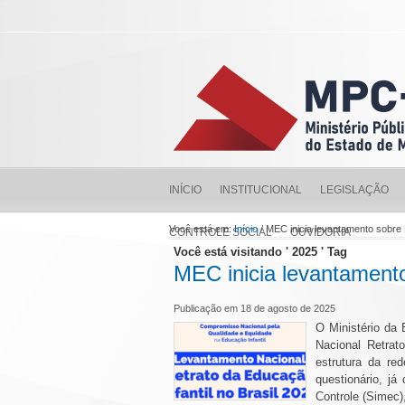
INÍCIO
INSTITUCIONAL
LEGISLAÇÃO
Você está em:
Início
/ MEC inicia levantamento sobre 
CONTROLE SOCIAL
OUVIDORIA
Você está visitando ' 2025 ' Tag
MEC inicia levantamento
Publicação em 18 de agosto de 2025
O Ministério da
Nacional Retrat
estrutura da re
questionário, j
Controle (Simec)