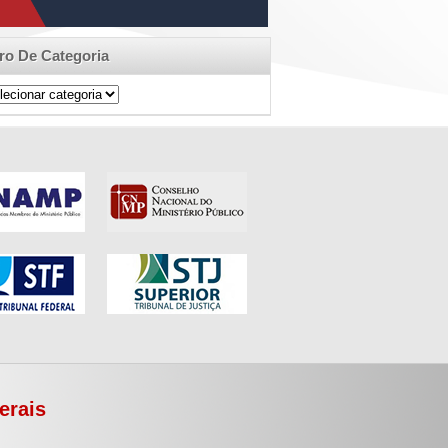
tro De Categoria
ro
egoria
erais