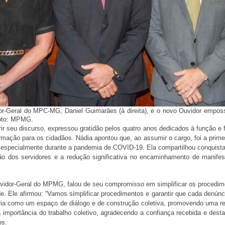
r-Geral do MPC-MG, Daniel Guimarães (à direita), e o novo Ouvidor empos
Foto: MPMG.
rir seu discurso, expressou gratidão pelos quatro anos dedicados à função e
rmação para os cidadãos. Nádia apontou que, ao assumir o cargo, foi a prime
o, especialmente durante a pandemia de COVID-19. Ela compartilhou conquis
o dos servidores e a redução significativa no encaminhamento de manifes
vidor-Geral do MPMG, falou de seu compromisso em simplificar os procedime
. Ele afirmou: “Vamos simplificar procedimentos e garantir que cada denúnc
oria como um espaço de diálogo e de construção coletiva, promovendo uma re
a importância do trabalho coletivo, agradecendo a confiança recebida e de
os.