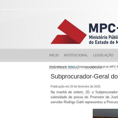
INÍCIO
INSTITUCIONAL
LEGISLAÇÃO
Você está em:
Início
/ Subprocurador-Geral do MPC-
CONTROLE SOCIAL
OUVIDORIA
Subprocurador-Geral d
Publicação em 20 de fevereiro de 2025
Na manhã de ontem, 20, o Subprocurador-G
solenidade de posse do Promotor de Just
servidor Rodrigo Gatti representou a Proc