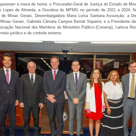
puseram a mesa de honra: o Procurador-Geral de Justiça do Estado de Mina
 Lopes de Almeida; a Ouvidora do MPMG no período de 2021 a 2024, Nád
o de Minas Gerais, Desembargadora Maria Luísa Santana Assunção; a Def
Minas Gerais, Gabriela Câmara Campos Bernat Siqueira; e a Presidente da 
ciação Nacional dos Membros do Ministério Público (Conamp), Larissa Rodr
eio jurídico e do controle externo.