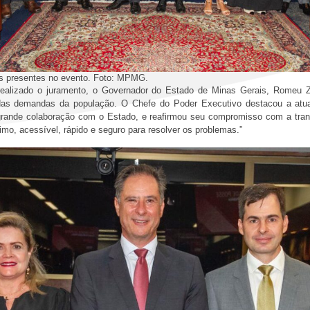
s presentes no evento. Foto: MPMG.
ealizado o juramento, o Governador do Estado de Minas Gerais, Romeu Z
 das demandas da população. O Chefe do Poder Executivo destacou a atua
rande colaboração com o Estado, e reafirmou seu compromisso com a tran
imo, acessível, rápido e seguro para resolver os problemas.”