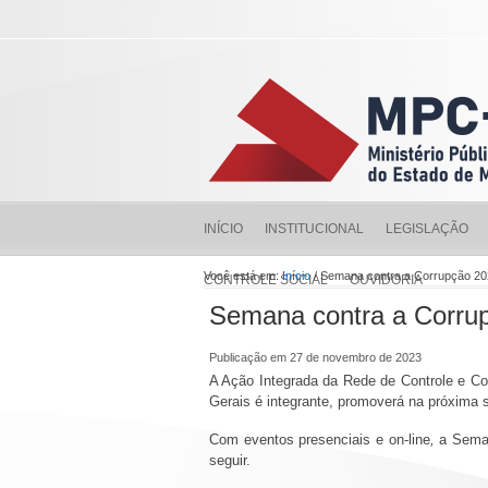
INÍCIO
INSTITUCIONAL
LEGISLAÇÃO
Você está em:
Início
/ Semana contra a Corrupção 20
CONTROLE SOCIAL
OUVIDORIA
Semana contra a Corrup
Publicação em 27 de novembro de 2023
A Ação Integrada da Rede de Controle e C
Gerais é integrante, promoverá na próxima
Com eventos presenciais e on-line
,
a Seman
seguir.