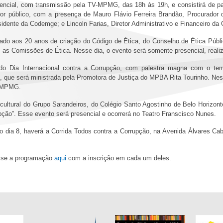
sencial, com transmissão pela TV-MPMG, das 18h às 19h, e consistirá de pa
or público, com a presença de Mauro Flávio Ferreira Brandão, Procurador d
sidente da Codemge; e Lincoln Farias, Diretor Administrativo e Financeiro 
ionado aos 20 anos de criação do Código de Ética, do Conselho de Ética Púb
 as Comissões de Ética. Nesse dia, o evento será somente presencial, reali
de do Dia Internacional contra a Corrupção, com palestra magna com o t
, que será ministrada pela Promotora de Justiça do MPBA Rita Tourinho. Ness
TV-MPMG.
o cultural do Grupo Sarandeiros, do Colégio Santo Agostinho de Belo Horizon
ção”. Esse evento será presencial e ocorrerá no Teatro Franscisco Nunes.
o dia 8, haverá a Corrida Todos contra a Corrupção, na Avenida Álvares Ca
esse a programação
aqui
com a inscrição em cada um deles.