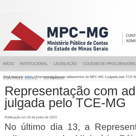
INÍCIO
INSTITUCIONAL
LEGISLAÇÃO
COLÉGIO DE PROCURADORE
Você está em:
Início
/ Representação com aditamentos do MPC-MG é julgada pelo TCE-
CONTROLE SOCIAL
OUVIDORIA
Representação com a
julgada pelo TCE-MG
Publicação em 20 de junho de 2023
No último dia 13, a Represen