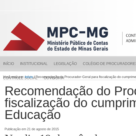
INÍCIO
INSTITUCIONAL
LEGISLAÇÃO
COLÉGIO DE PROCURADORE
Você está em:
Início
/ Recomendação do Procurador-Geral para fiscalização do cumprime
CONTROLE SOCIAL
OUVIDORIA
Recomendação do Proc
fiscalização do cumpri
Educação
Publicação em 21 de agosto de 2015