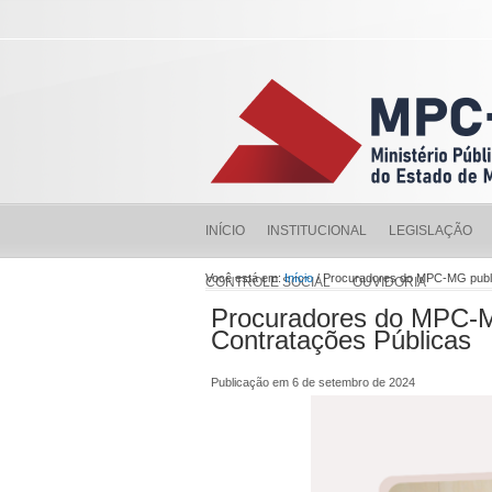
INÍCIO
INSTITUCIONAL
LEGISLAÇÃO
Você está em:
Início
/ Procuradores do MPC-MG publi
CONTROLE SOCIAL
OUVIDORIA
Procuradores do MPC-MG
Contratações Públicas
Publicação em 6 de setembro de 2024