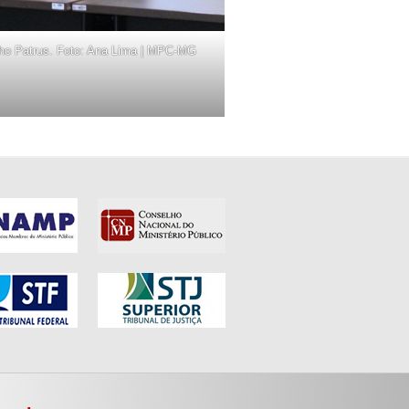
nho Patrus. Foto: Ana Lima | MPC-MG