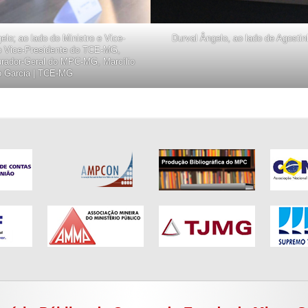
o; ao lado do Ministro e Vice-
Durval Ângelo, ao lado de Agosti
 o Vice-Presidente do TCE-MG,
urador-Geral do MPC-MG, Marcílio
o Garcia | TCE-MG