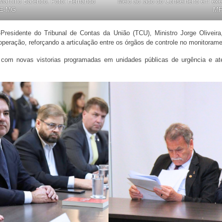
arcílio Barenco. Foto: Hernando
Melo ao lado do Conselheiro em exer
CE-MG
MP
e-Presidente do Tribunal de Contas da União (TCU), Ministro Jorge Olive
eração, reforçando a articulação entre os órgãos de controle no monitorame
m novas vistorias programadas em unidades públicas de urgência e atenç