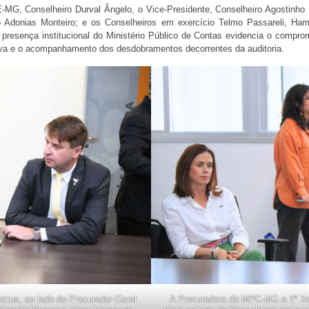
MG, Conselheiro Durval Ângelo, o Vice-Presidente, Conselheiro Agostinho P
io Adonias Monteiro; e os Conselheiros em exercício Telmo Passareli, Ha
A presença institucional do Ministério Público de Contas evidencia o compr
iva e o acompanhamento dos desdobramentos decorrentes da auditoria.
trus, ao lado do Procurador-Geral
A Procuradora do MPC-MG e 1º Tes