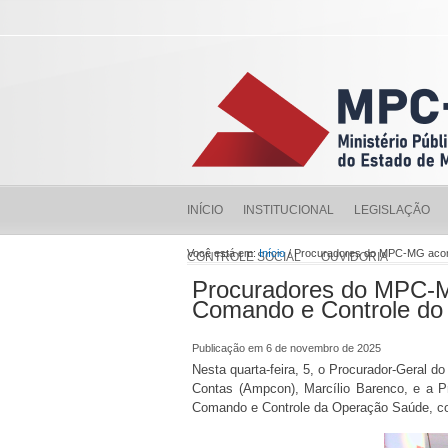
INÍCIO
INSTITUCIONAL
LEGISLAÇÃO
Você está em:
Início
/ Procuradores do MPC-MG aco
CONTROLE SOCIAL
OUVIDORIA
Procuradores do MPC-
Comando e Controle d
Publicação em 6 de novembro de 2025
Nesta quarta-feira, 5, o Procurador-Geral d
Contas (Ampcon), Marcílio Barenco, e a 
Comando e Controle da Operação Saúde, co