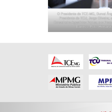
O Presidente do TCE-MG, Durval Ângel
Presidente do TCU, Jorge Oliveira;
Conselheiro Agostinho Patrus; e o Proc
Barenco. Foto: Hernand