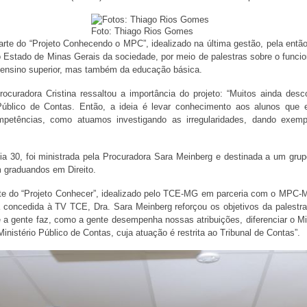
Foto: Thiago Rios Gomes
 parte do “Projeto Conhecendo o MPC”, idealizado na última gestão, pela entã
o Estado de Minas Gerais da sociedade, por meio de palestras sobre o funcio
 ensino superior, mas também da educação básica.
curadora Cristina ressaltou a importância do projeto: “Muitos ainda des
Público de Contas. Então, a ideia é levar conhecimento aos alunos que 
etências, como atuamos investigando as irregularidades, dando exemp
dia 30, foi ministrada pela Procuradora Sara Meinberg e destinada a um grup
m graduandos em Direito.
rte do “Projeto Conhecer”, idealizado pelo TCE-MG em parceria com o MPC-MG
concedida à TV TCE, Dra. Sara Meinberg reforçou os objetivos da palestra:
ue a gente faz, como a gente desempenha nossas atribuições, diferenciar o M
Ministério Público de Contas, cuja atuação é restrita ao Tribunal de Contas”.