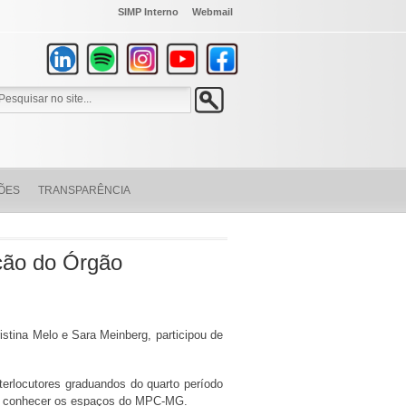
SIMP Interno
Webmail
ÕES
TRANSPARÊNCIA
ção do Órgão
stina Melo e Sara Meinberg, participou de
nterlocutores graduandos do quarto período
 de conhecer os espaços do MPC-MG.