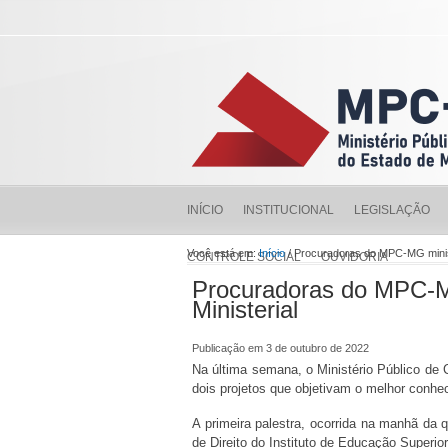
INÍCIO
INSTITUCIONAL
LEGISLAÇÃO
Você está em:
Início
/ Procuradoras do MPC-MG minis
CONTROLE SOCIAL
OUVIDORIA
Procuradoras do MPC-M
Ministerial
Publicação em 3 de outubro de 2022
Na última semana, o Ministério Público de
dois projetos que objetivam o melhor conhe
A primeira palestra, ocorrida na manhã da q
de Direito do Instituto de Educação Super