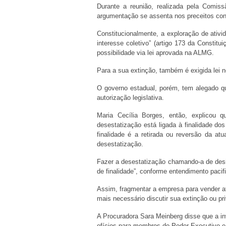
Durante a reunião, realizada pela Comis
argumentação se assenta nos preceitos cons
Constitucionalmente, a exploração de ativ
interesse coletivo” (artigo 173 da Const
possibilidade via lei aprovada na ALMG.
Para a sua extinção, também é exigida lei n
O governo estadual, porém, tem alegado q
autorização legislativa.
Maria Cecília Borges, então, explicou q
desestatização está ligada à finalidade do
finalidade é a retirada ou reversão da a
desestatização.
Fazer a desestatização chamando-a de des
de finalidade”, conforme entendimento paci
Assim, fragmentar a empresa para vender at
mais necessário discutir sua extinção ou p
A Procuradora Sara Meinberg disse que a in
ofícios para membros do Poder Executivo e