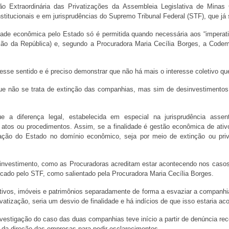
são Extraordinária das Privatizações da Assembleia Legislativa de Min
titucionais e em jurisprudências do Supremo Tribunal Federal (STF), que já 
idade econômica pelo Estado só é permitida quando necessária aos “imperat
ituição da República) e, segundo a Procuradora Maria Cecília Borges, a C
esse sentido e é preciso demonstrar que não há mais o interesse coletivo qu
ue não se trata de extinção das companhias, mas sim de desinvestimentos 
ue a diferença legal, estabelecida em especial na jurisprudência asse
s atos ou procedimentos. Assim, se a finalidade é gestão econômica de ati
tuação do Estado no domínio econômico, seja por meio de extinção ou priv
investimento, como as Procuradoras acreditam estar acontecendo nos caso
ficado pelo STF, como salientado pela Procuradora Maria Cecília Borges.
ivos, imóveis e patrimônios separadamente de forma a esvaziar a companhia
rivatização, seria um desvio de finalidade e há indícios de que isso estaria
vestigação do caso das duas companhias teve início a partir de denúncia re
 da direção das empresas para pedir esclarecimentos.