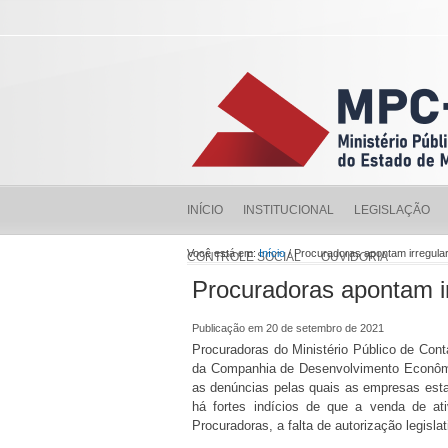
INÍCIO
INSTITUCIONAL
LEGISLAÇÃO
Você está em:
Início
/ Procuradoras apontam irregula
CONTROLE SOCIAL
OUVIDORIA
Procuradoras apontam i
Publicação em 20 de setembro de 2021
Procuradoras do Ministério Público de Co
da Companhia de Desenvolvimento Econômic
as denúncias pelas quais as empresas estat
há fortes indícios de que a venda de at
Procuradoras, a falta de autorização legisla