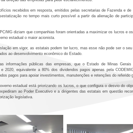
 ofícios recebidos em resposta, emitidos pelas secretarias de Fazenda e d
sestatização no tempo mais curto possível a partir da alienação de partici
PC/MG diziam que companhias foram orientadas a maximizar os lucros e os 
erno estadual o maior acionista.
slação em vigor, as estatais podem ter lucro, mas esse não pode ser o seu
igados ao desenvolvimento econômico do Estado.
das informações públicas das empresas, que o Estado de Minas Gerais 
020, equivalente a 80% dos dividendos pagos apenas pela CODEMIG (
ndos pagos para apoiar investimentos, manutenções e retenções do referido 
governo estadual está priorizando os lucros, o que configura o desvio do ob
expediram ao Poder Executivo e a dirigentes das estatais em questão re
ização legislativa.