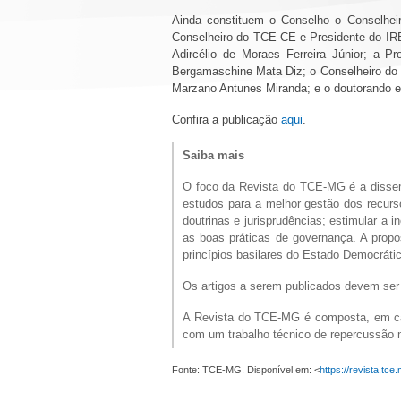
Ainda constituem o Conselho o Conselheir
Conselheiro do TCE-CE e Presidente do IRB
Adircélio de Moraes Ferreira Júnior; a
Bergamaschine Mata Diz; o Conselheiro do
Marzano Antunes Miranda; e o doutorando e
Confira a publicação
aqui
.
Saiba mais
O foco da Revista do TCE-MG é a dissemi
estudos para a melhor gestão dos recurso
doutrinas e jurisprudências; estimular a 
as boas práticas de governança. A propo
princípios basilares do Estado Democrátic
Os artigos a serem publicados devem ser
A Revista do TCE-MG é composta, em cada
com um trabalho técnico de repercussão n
Fonte: TCE-MG. Disponível em: <
https://revista.tc