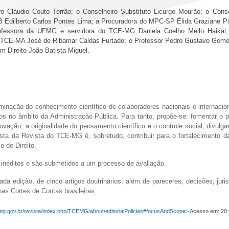
o Cláudio Couto Terrão; o Conselheiro Substituto Licurgo Mourão; o Cons
 Edilberto Carlos Pontes Lima; a Procuradora do MPC-SP Élida Graziane Pi
 Professora da UFMG e servidora do TCE-MG Daniela Coelho Mello Haik
 TCE-MA José de Ribamar Caldas Furtado; o Professor Pedro Gustavo Gome
m Direito João Batista Miguel.
nação do conhecimento científico de colaboradores nacionais e internaciona
s no âmbito da Administração Pública. Para tanto, propõe-se: fomentar o pl
inovação, a originalidade do pensamento científico e o controle social; div
sta da Revista do TCE-MG é, sobretudo, contribuir para o fortalecimento 
o de Direito.
 inéditos e são submetidos a um processo de avaliação.
 edição, de cinco artigos doutrinários, além de pareceres, decisões, juri
as Cortes de Contas brasileiras.
e.mg.gov.br/revista/index.php/TCEMG/about/editorialPolicies#focusAndScope>
Acesso em: 20 f