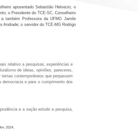
elheiro aposentado Sebastião Helvecio; o
nto; o Presidente do TCE-SC, Conselheiro
al; a também Professora da UFMG Jamile
s Andrade; o servidor do TCE-MG Rodrigo
is relativo a pesquisas, experiências e
uralismo de ideias, opiniões, pareceres,
ulgar temas contemporâneos que perpassem
da democracia e para o cumprimento dos
sprudência e a seção estudo e pesquisa,
ev. 2024.