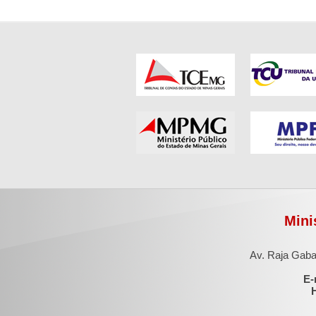
Mini
Av. Raja Gaba
E-
H