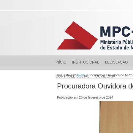
INÍCIO
INSTITUCIONAL
LEGISLAÇÃO
Você está em:
Início
/ Procuradora Ouvidora do MPC
CONTROLE SOCIAL
OUVIDORIA
Procuradora Ouvidora 
Publicação em 20 de fevereiro de 2024