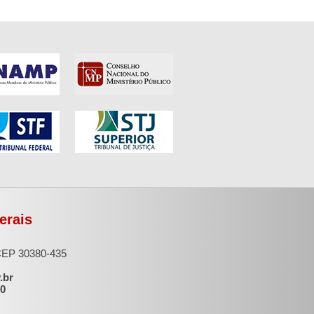
erais
 CEP 30380-435
.br
00